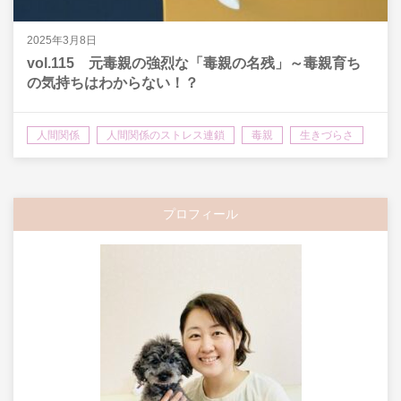
2025年3月8日
vol.115 元毒親の強烈な「毒親の名残」～毒親育ち
の気持ちはわからない！？
人間関係
人間関係のストレス連鎖
毒親
生きづらさ
プロフィール