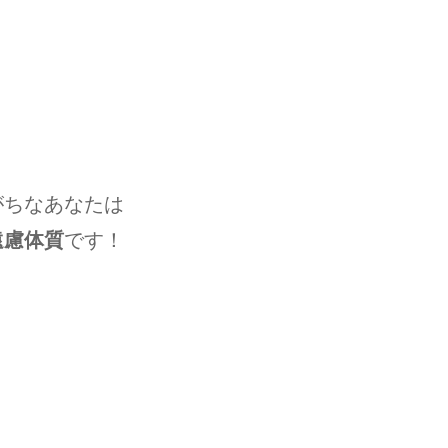
がちなあなたは
遠慮体質
です！