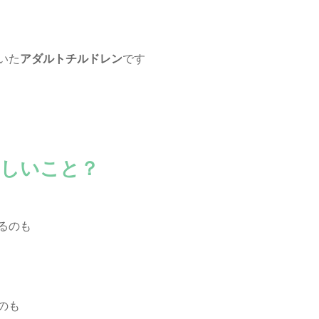
いた
アダルトチルドレン
です
らしいこと？
るのも
のも