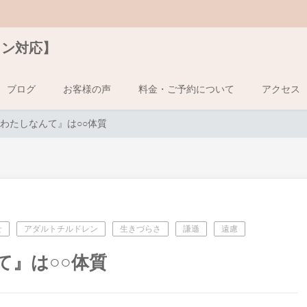
イン対応】
ブログ
お客様の声
料金・ご予約について
アクセス
わたしなんて』は○○体質
せ
アダルトチルドレン
生きづらさ
謙遜
遠慮
て』は○○体質