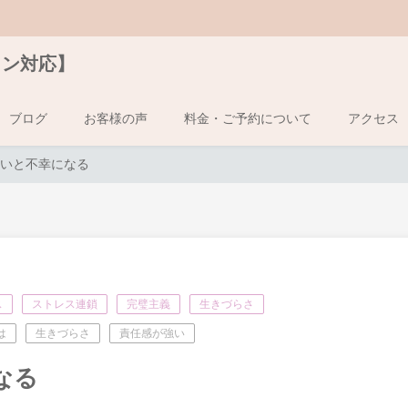
イン対応】
ブログ
お客様の声
料金・ご予約について
アクセス
いと不幸になる
ス
ストレス連鎖
完璧主義
生きづらさ
は
生きづらさ
責任感が強い
なる