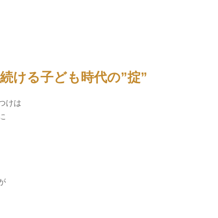
続ける子ども時代の”掟”
つけは
に
が